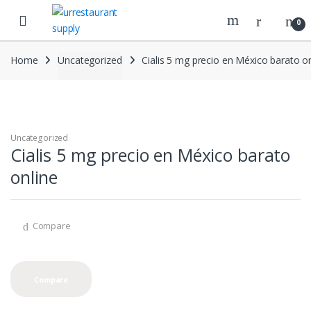
Skip
Skip
to
to
0
navigation
content
Home
Uncategorized
Cialis 5 mg precio en México barato on
Uncategorized
Cialis 5 mg precio en México barato
online
Compare
Compare